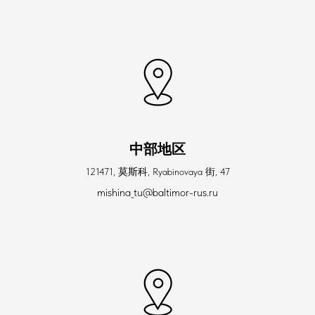
中部地区
121471, 莫斯科, Ryabinovaya 街, 47
mishina_tu@baltimor-rus.ru