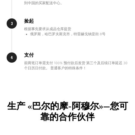
到中国的买家配送中心。
捡起
根据事先要求从成品仓库提货
俄罗斯，哈巴罗夫斯克市，特雷赫戈纳亚街 8号
支付
前两笔订单需支付 100% 预付款后发货 第三个及后续订单延迟 30
个日历日付款。 普通客户的特殊条件！
生产
«巴尔的摩-阿穆尔»
—
您可
靠的合作伙伴