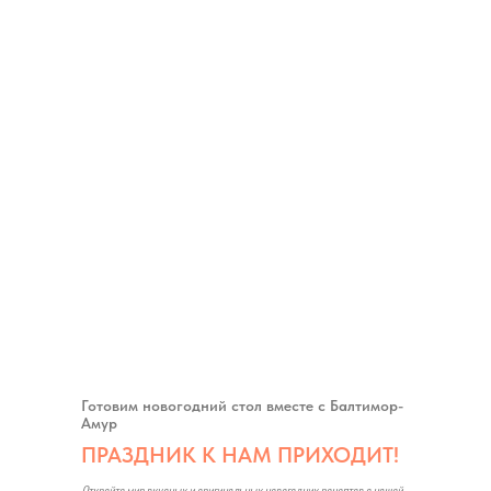
Педиатры считают, что соки должны быть неотъемлемой частью
рациона ребёнка. Ведь овощи и фрукты — важные составляющие
здорового питания. ВОЗ рекомендует употреблять их каждый день.
Готовим новогодний стол вместе с Балтимор-
Амур
ПРАЗДНИК К НАМ ПРИХОДИТ!
Откройте мир вкусных и оригинальных новогодних рецептов с нашей