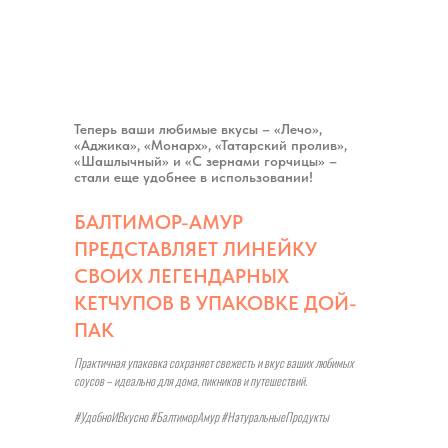
Теперь ваши любимые вкусы – «Лечо»,
«Аджика», «Монарх», «Татарский пролив»,
«Шашлычный» и «С зернами горчицы» –
стали еще удобнее в использовании!
БАЛТИМОР-АМУР
ПРЕДСТАВЛЯЕТ ЛИНЕЙКУ
СВОИХ ЛЕГЕНДАРНЫХ
КЕТЧУПОВ В УПАКОВКЕ ДОЙ-
ПАК
Практичная упаковка сохраняет свежесть и вкус ваших любимых
соусов – идеально для дома, пикников и путешествий.
#УдобноИВкусно #БалтиморАмур #НатуральныеПродукты