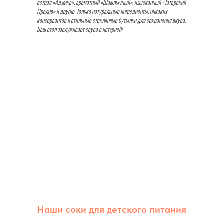
острая «Аджика», ароматный «Шашлычный», изысканный «Татарский
Пролив» и другие. Только натуральные ингредиенты, никаких
консервантов и стильные стеклянные бутылки для сохранения вкуса.
Ваш стол заслуживает соуса с историей!
Быть родителем - значит выбирать лучшее
Наши соки для детского питания